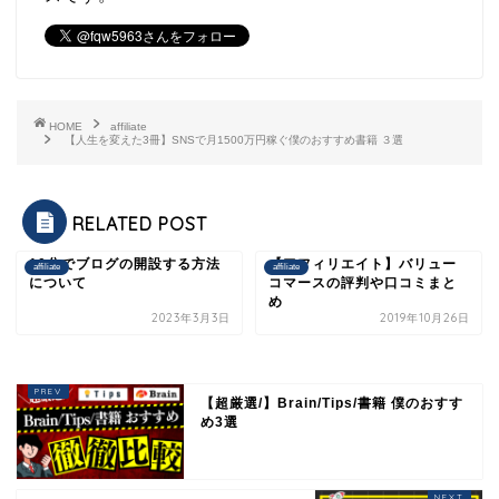
HOME
affiliate
【人生を変えた3冊】SNSで月1500万円稼ぐ僕のおすすめ書籍 ３選
RELATED POST
10分でブログの開設する方法
【アフィリエイト】バリュー
affiliate
affiliate
について
コマースの評判や口コミまと
め
2023年3月3日
2019年10月26日
【超厳選/】Brain/Tips/書籍 僕のおすす
め3選