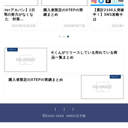
witterアカバン】1日
購入者限定のXTEPの実
【累計2100人突破
4年間の努力がなくな
績まとめ
中！】SNS攻略サロ
した 対策...
は
2022年12月20日
2024年9月17日
2022年11
Kくんがリリースしている売れている商
品一覧まとめ
購入者限定のXTEPの実績まとめ
2019–2026 SNSの王子様