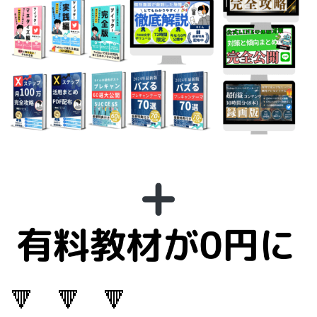
🔻 🔻 🔻