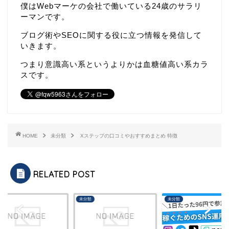
僕はWebマーケの会社で働いている24歳のサラリ
ーマンです。
ブログ術やSEOに関する役に立つ情報を発信して
いきます。
つまり意識高い系というよりかは血糖値高い系カラ
スです。
HOME
未分類
Xステップの口コミやおすすめまとめ 特徴
RELATED POST
類
未分類
未分類